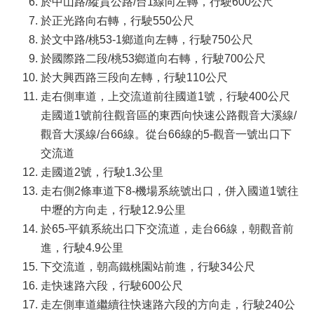
於中山路/縱貫公路/台1線向左轉，行駛600公尺
關
於正光路向右轉，行駛550公尺
通
於文中路/桃53-1鄉道向左轉，行駛750公尺
訊
錄
於國際路二段/桃53鄉道向右轉，行駛700公尺
於大興西路三段向左轉，行駛110公尺
政
府
走右側車道，上交流道前往國道1號，行駛400公尺
資
走國道1號前往觀音區的東西向快速公路觀音大溪線/
訊
觀音大溪線/台66線。從台66線的5-觀音一號出口下
公
交流道
開
走國道2號，行駛1.3公里
回
走右側2條車道下8-機場系統號出口，併入國道1號往
首
中壢的方向走，行駛12.9公里
頁
於65-平鎮系統出口下交流道，走台66線，朝觀音前
網
進，行駛4.9公里
站
下交流道，朝高鐵桃園站前進，行駛34公尺
導
走快速路六段，行駛600公尺
覽
走左側車道繼續往快速路六段的方向走，行駛240公
市