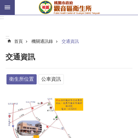
跳到主要內容區塊
H
:::
P
V
:::
二
首頁
機關通訊錄
交通資訊
代
戒
交通資訊
菸
進
階
衛生所位置
公車資訊
搜
尋
認
識
我