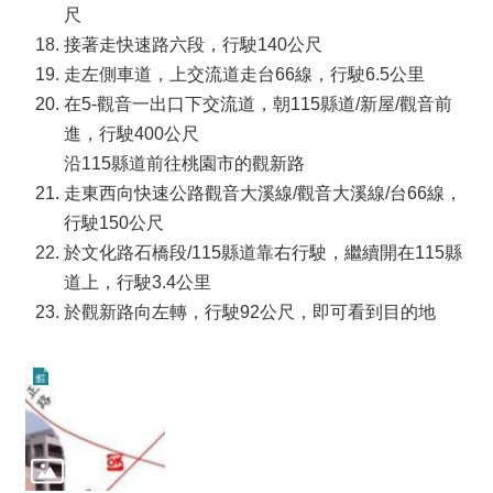
尺
政
接著走快速路六段，行駛140公尺
信
箱
走左側車道，上交流道走台66線，行駛6.5公里
在5-觀音一出口下交流道，朝115縣道/新屋/觀音前
常
見
進，行駛400公尺
問
沿115縣道前往桃園市的觀新路
題
走東西向快速公路觀音大溪線/觀音大溪線/台66線，
桃
行駛150公尺
園
於文化路石橋段/115縣道靠右行駛，繼續開在115縣
市
道上，行駛3.4公里
政
於觀新路向左轉，行駛92公尺，即可看到目的地
府
隱
私
權
政
策