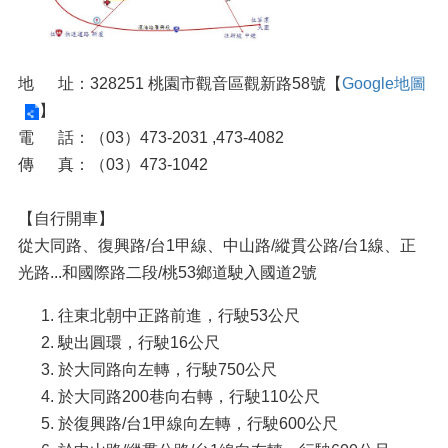
們
訊
息
公
地 址：328251 桃園市觀音區觀新路58號【
Google地圖
告
】
電 話：（03）473-2031 ,473-4082
門
診
傳 真：（03）473-1042
資
訊
【自行開車】
業
從大同路、復興路/台1甲線、中山路/縱貫公路/台1線、正
務
光路...和國際路二段/桃53鄉道駛入國道2號
資
訊
往東北朝中正路前進，行駛53公尺
便
駛出圓環，行駛16公尺
民
於大同路向左轉，行駛750公尺
服
於大同路200巷向右轉，行駛110公尺
務
於復興路/台1甲線向左轉，行駛600公尺
機