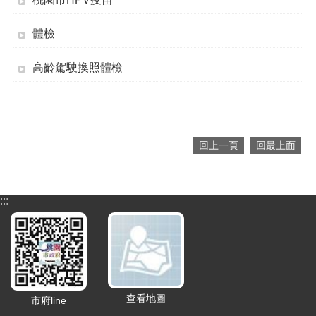
們
訊
體檢
息
公
高齡駕駛換照體檢
告
門
診
資
訊
回上一頁
回最上面
業
務
資
:::
訊
便
民
服
務
查看地圖
市府line
機