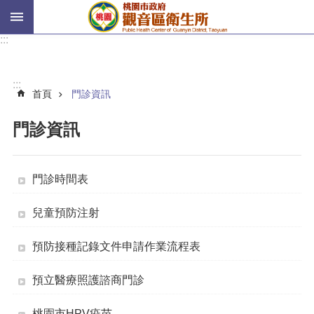
跳到主要內容區塊
H
:::
P
V
:::
二
首頁
門診資訊
代
戒
門診資訊
菸
進
階
門診時間表
搜
尋
兒童預防注射
預防接種記錄文件申請作業流程表
認
預立醫療照護諮商門診
識
我
桃園市HPV疫苗