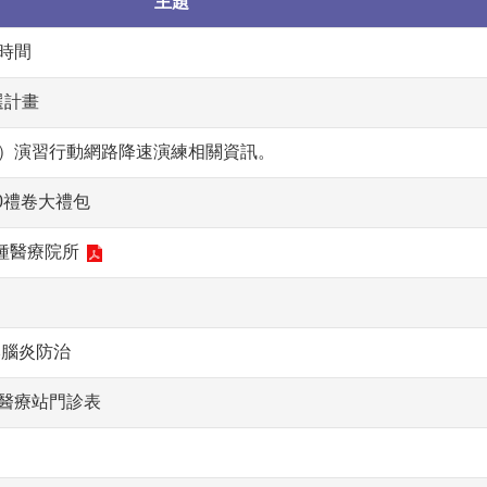
主題
出時間
選計畫
空）演習行動網路降速演練相關資訊。
0禮卷大禮包
種醫療院所
本腦炎防治
醫醫療站門診表